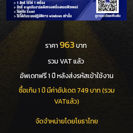
963
ราคา
บาท
รวม VAT แล้ว
อัพเดทฟรี 1 ปี หลังส่งรหัสเข้าใช้งาน
ซื้อเกิน 1 ปี มีค่าอัปเดต 749 บาท (รวม
VATแล้ว)
จัดจำหน่ายโดยโยธาไทย