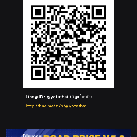
Line@ ID : @yotathai (มี@นำหน้า)
http://line.me/ti/p/@yotathai