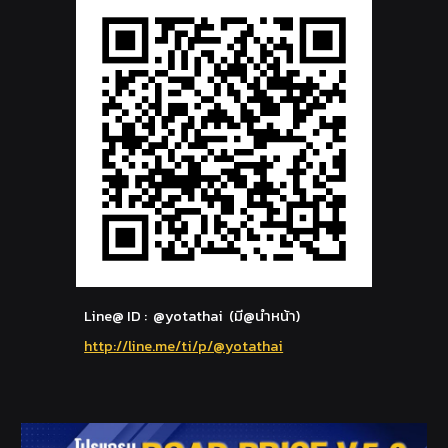
Line@ ID : @yotathai (มี@นำหน้า)
http://line.me/ti/p/@yotathai