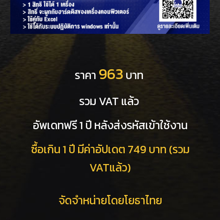
963
ราคา
บาท
รวม VAT แล้ว
อัพเดทฟรี 1 ปี หลังส่งรหัสเข้าใช้งาน
ซื้อเกิน 1 ปี มีค่าอัปเดต 749 บาท (รวม
VATแล้ว)
จัดจำหน่ายโดยโยธาไทย