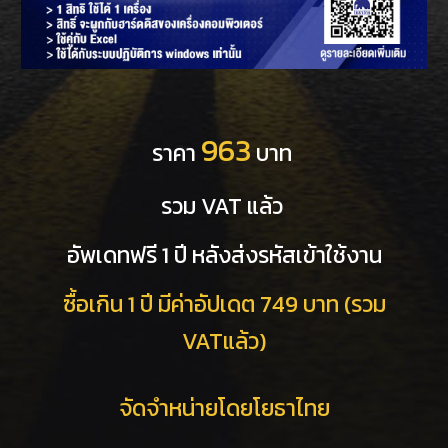
963
ราคา
บาท
รวม VAT แล้ว
อัพเดทฟรี 1 ปี หลังส่งรหัสเข้าใช้งาน
ซื้อเกิน 1 ปี มีค่าอัปเดต 749 บาท (รวม
VATแล้ว)
จัดจำหน่ายโดยโยธาไทย