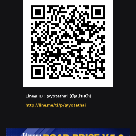
Line@ ID : @yotathai (มี@นำหน้า)
http://line.me/ti/p/@yotathai