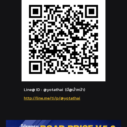
Line@ ID : @yotathai (มี@นำหน้า)
http://line.me/ti/p/@yotathai