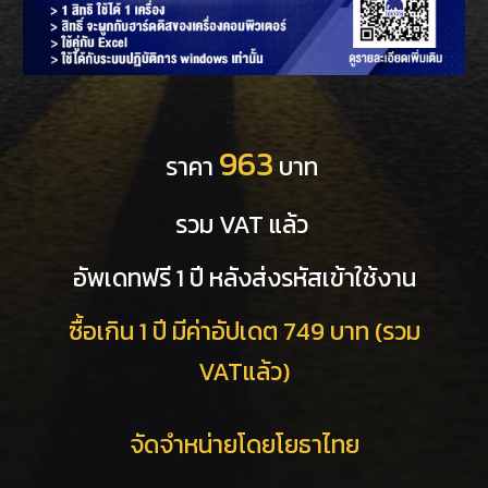
963
ราคา
บาท
รวม VAT แล้ว
อัพเดทฟรี 1 ปี หลังส่งรหัสเข้าใช้งาน
ซื้อเกิน 1 ปี มีค่าอัปเดต 749 บาท (รวม
VATแล้ว)
จัดจำหน่ายโดยโยธาไทย